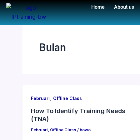
Skip
Home
About us
to
content
Bulan
,
Februari
Offline Class
How To Identify Training Needs
(TNA)
Februari
,
Offline Class
/
bowo