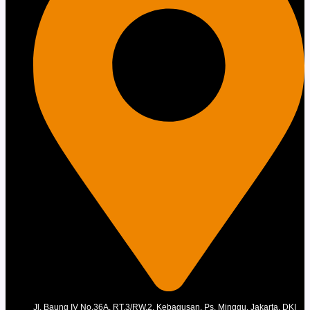
Jl. Baung IV No.36A, RT.3/RW.2, Kebagusan, Ps. Minggu, Jakarta, DKI