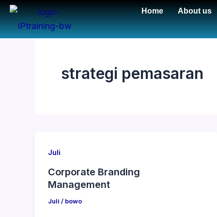
Skip
Home
About us
to
content
strategi pemasaran
Juli
Corporate Branding
Management
Juli
/
bowo