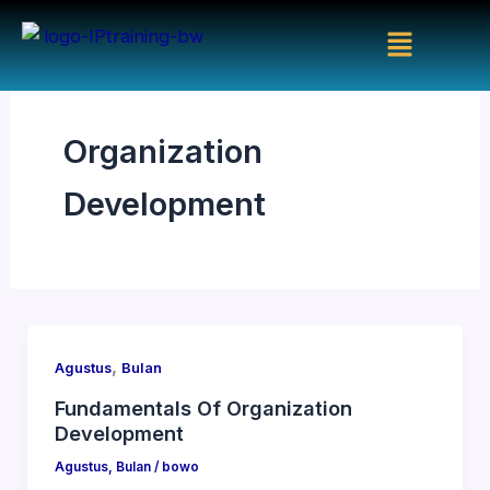
Skip
Menu
to
content
Organization
Development
,
Agustus
Bulan
Fundamentals Of Organization
Development
Agustus
,
Bulan
/
bowo