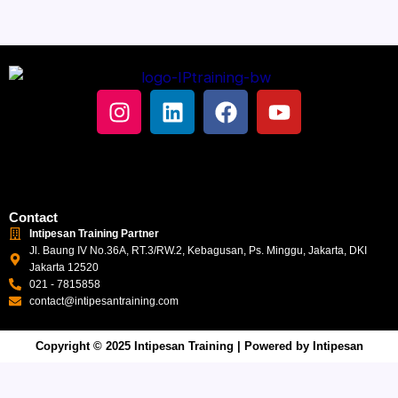
I
L
F
Y
n
i
a
o
s
n
c
u
Menu
t
k
e
t
a
e
b
u
g
d
o
b
Contact
r
i
o
e
Intipesan Training Partner
a
n
k
Jl. Baung IV No.36A, RT.3/RW.2, Kebagusan, Ps. Minggu, Jakarta, DKI
Jakarta 12520
m
021 - 7815858
contact@intipesantraining.com
Copyright © 2025 Intipesan Training | Powered by Intipesan