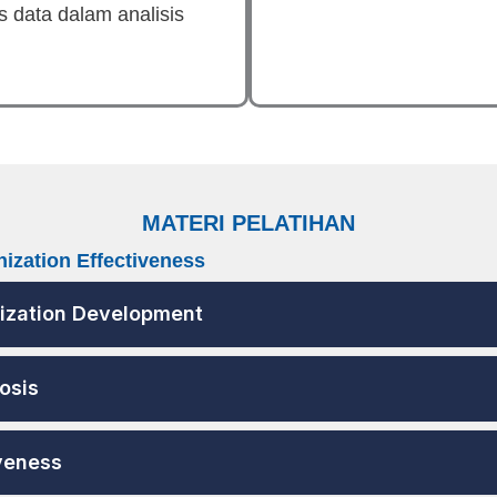
 data dalam analisis
MATERI PELATIHAN
nization Effectiveness
anization Development
osis
iveness