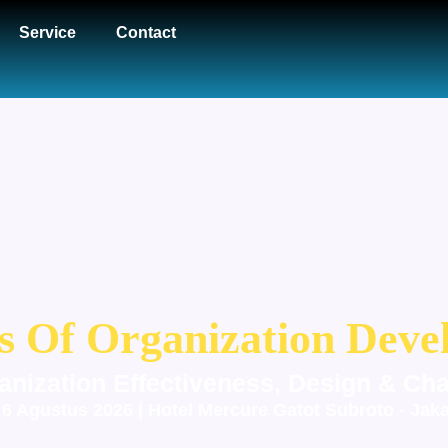
Service
Contact
s Of Organization Deve
anization Effectiveness, Design & Ch
- 6 Agustus 2026 | Hotel Mercure Gatot Subroto - Jaka