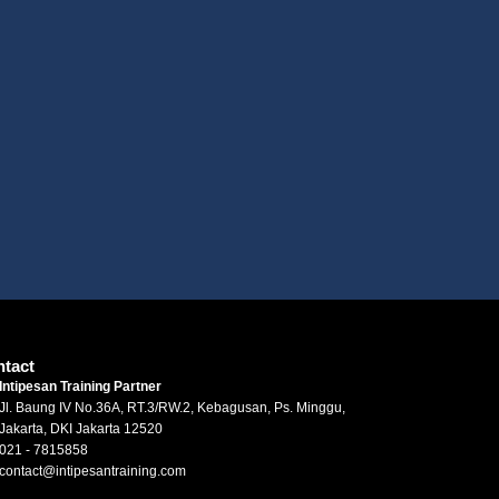
tact
Intipesan Training Partner
Jl. Baung IV No.36A, RT.3/RW.2, Kebagusan, Ps. Minggu,
Jakarta, DKI Jakarta 12520
021 - 7815858
contact@intipesantraining.com