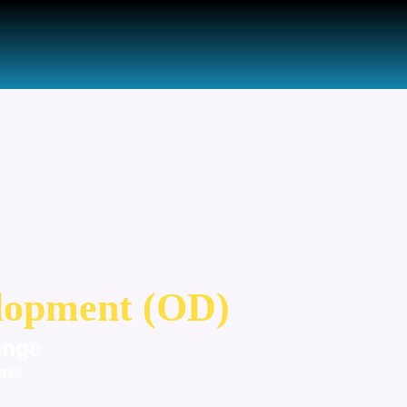
lopment (OD)
ange
rta