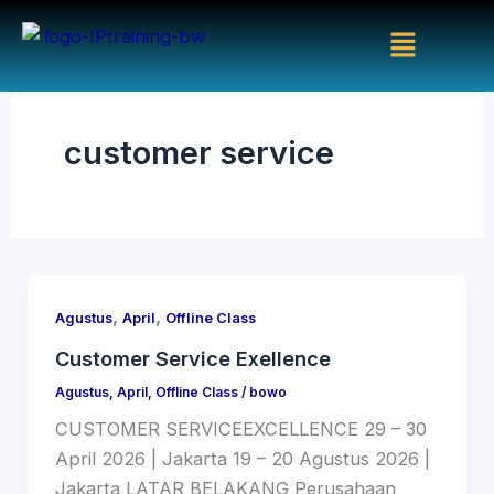
Skip
Menu
to
content
customer service
,
,
Agustus
April
Offline Class
Customer Service Exellence
Agustus
,
April
,
Offline Class
/
bowo
CUSTOMER SERVICEEXCELLENCE 29 – 30
April 2026 | Jakarta 19 – 20 Agustus 2026 |
Jakarta LATAR BELAKANG Perusahaan