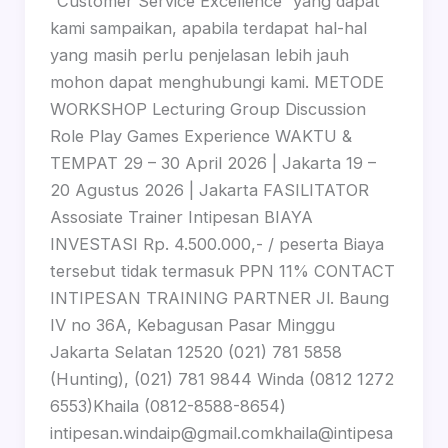
“Customer Service Excellence“ yang dapat
kami sampaikan, apabila terdapat hal-hal
yang masih perlu penjelasan lebih jauh
mohon dapat menghubungi kami. METODE
WORKSHOP Lecturing Group Discussion
Role Play Games Experience WAKTU &
TEMPAT 29 – 30 April 2026 | Jakarta 19 –
20 Agustus 2026 | Jakarta FASILITATOR
Assosiate Trainer Intipesan BIAYA
INVESTASI Rp. 4.500.000,- / peserta Biaya
tersebut tidak termasuk PPN 11% CONTACT
INTIPESAN TRAINING PARTNER Jl. Baung
IV no 36A, Kebagusan Pasar Minggu
Jakarta Selatan 12520 (021) 781 5858
(Hunting), (021) 781 9844 Winda (0812 1272
6553)Khaila (0812-8588-8654)
intipesan.windaip@gmail.comkhaila@intipesa