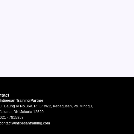
tact
Intipesan Training Partner
Jl. Baung IV No.36A, RT.3/RW.2, Kebagusan, Ps. Minggu,
Jakarta, DKI Jakarta 12520
021 - 7815858
contact@intipesantraining.com