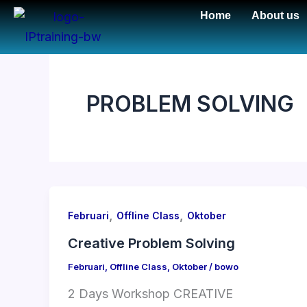
Skip
Home
About us
to
content
PROBLEM SOLVING
,
,
Februari
Offline Class
Oktober
Creative Problem Solving
Februari
,
Offline Class
,
Oktober
/
bowo
2 Days Workshop CREATIVE