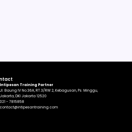
ntact
Intipesan Training Partner
Jl. Baung IV No.36A, RT.3/RW.2, Kebagusan, Ps. Minggu,
Jakarta, DKI Jakarta 12520
021 - 7815858
contact@intipesantraining.com